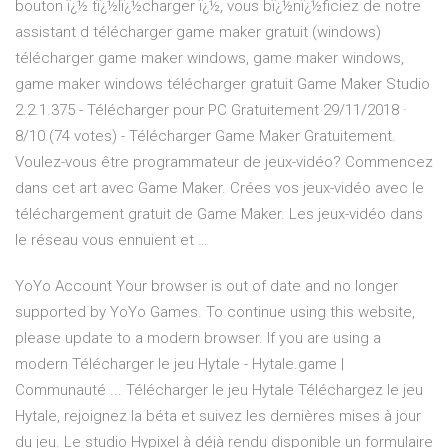
bouton ï¿½ tï¿½lï¿½charger ï¿½, vous bï¿½nï¿½ficiez de notre
assistant d télécharger game maker gratuit (windows)
télécharger game maker windows, game maker windows,
game maker windows télécharger gratuit Game Maker Studio
2.2.1.375 - Télécharger pour PC Gratuitement 29/11/2018 ·
8/10 (74 votes) - Télécharger Game Maker Gratuitement.
Voulez-vous être programmateur de jeux-vidéo? Commencez
dans cet art avec Game Maker. Crées vos jeux-vidéo avec le
téléchargement gratuit de Game Maker. Les jeux-vidéo dans
le réseau vous ennuient et …
YoYo Account Your browser is out of date and no longer
supported by YoYo Games. To continue using this website,
please update to a modern browser. If you are using a
modern Télécharger le jeu Hytale - Hytale.game |
Communauté ... Télécharger le jeu Hytale Téléchargez le jeu
Hytale, rejoignez la béta et suivez les dernières mises à jour
du jeu. Le studio Hypixel à déjà rendu disponible un formulaire