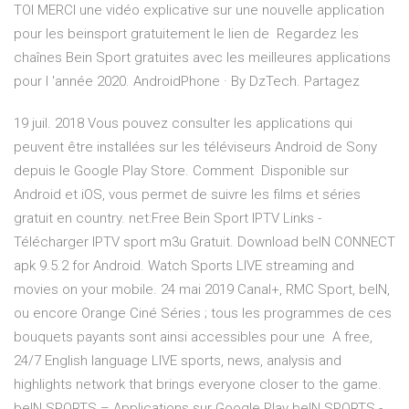
TOI MERCI une vidéo explicative sur une nouvelle application
pour les beinsport gratuitement le lien de Regardez les
chaînes Bein Sport gratuites avec les meilleures applications
pour l 'année 2020. AndroidPhone · By DzTech. Partagez
19 juil. 2018 Vous pouvez consulter les applications qui
peuvent être installées sur les téléviseurs Android de Sony
depuis le Google Play Store. Comment Disponible sur
Android et iOS, vous permet de suivre les films et séries
gratuit en country. net:Free Bein Sport IPTV Links -
Télécharger IPTV sport m3u Gratuit. Download beIN CONNECT
apk 9.5.2 for Android. Watch Sports LIVE streaming and
movies on your mobile. 24 mai 2019 Canal+, RMC Sport, beIN,
ou encore Orange Ciné Séries ; tous les programmes de ces
bouquets payants sont ainsi accessibles pour une A free,
24/7 English language LIVE sports, news, analysis and
highlights network that brings everyone closer to the game.
beIN SPORTS – Applications sur Google Play beIN SPORTS -